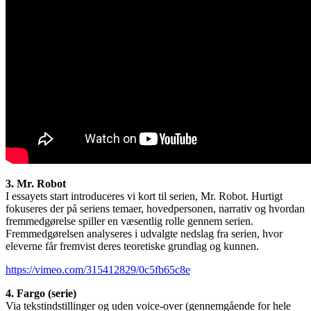
3. Mr. Robot
I essayets start introduceres vi kort til serien, Mr. Robot. Hurtigt
fokuseres der på seriens temaer, hovedpersonen, narrativ og hvordan
fremmedgørelse spiller en væsentlig rolle gennem serien.
Fremmedgørelsen analyseres i udvalgte nedslag fra serien, hvor
eleverne får fremvist deres teoretiske grundlag og kunnen.
https://vimeo.com/315412829/0c5fb65c8e
4. Fargo (serie)
Via tekstindstillinger og uden voice-over (gennemgående for hele