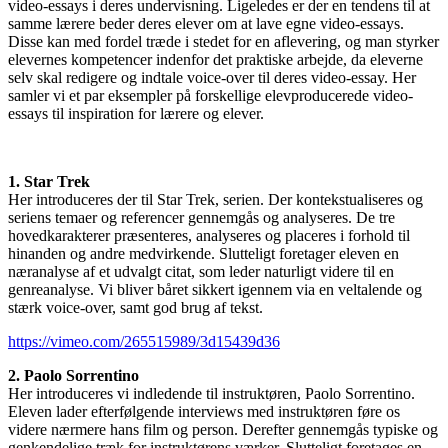
video-essays i deres undervisning. Ligeledes er der en tendens til at
samme lærere beder deres elever om at lave egne video-essays.
Disse kan med fordel træde i stedet for en aflevering, og man styrker
elevernes kompetencer indenfor det praktiske arbejde, da eleverne
selv skal redigere og indtale voice-over til deres video-essay. Her
samler vi et par eksempler på forskellige elevproducerede video-
essays til inspiration for lærere og elever.
1. Star Trek
Her introduceres der til Star Trek, serien. Der kontekstualiseres og
seriens temaer og referencer gennemgås og analyseres. De tre
hovedkarakterer præsenteres, analyseres og placeres i forhold til
hinanden og andre medvirkende. Slutteligt foretager eleven en
næranalyse af et udvalgt citat, som leder naturligt videre til en
genreanalyse. Vi bliver båret sikkert igennem via en veltalende og
stærk voice-over, samt god brug af tekst.
https://vimeo.com/265515989/3d15439d36
2. Paolo Sorrentino
Her introduceres vi indledende til instruktøren, Paolo Sorrentino.
Eleven lader efterfølgende interviews med instruktøren føre os
videre nærmere hans film og person. Derefter gennemgås typiske og
genkendelige træk for instruktørens værker. Slutteligt foretages en