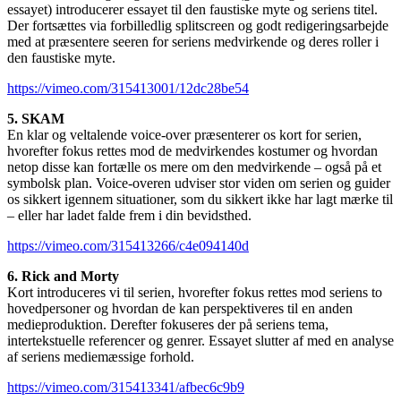
essayet) introducerer essayet til den faustiske myte og seriens titel.
Der fortsættes via forbilledlig splitscreen og godt redigeringsarbejde
med at præsentere seeren for seriens medvirkende og deres roller i
den faustiske myte.
https://vimeo.com/315413001/12dc28be54
5. SKAM
En klar og veltalende voice-over præsenterer os kort for serien,
hvorefter fokus rettes mod de medvirkendes kostumer og hvordan
netop disse kan fortælle os mere om den medvirkende – også på et
symbolsk plan. Voice-overen udviser stor viden om serien og guider
os sikkert igennem situationer, som du sikkert ikke har lagt mærke til
– eller har ladet falde frem i din bevidsthed.
https://vimeo.com/315413266/c4e094140d
6. Rick and Morty
Kort introduceres vi til serien, hvorefter fokus rettes mod seriens to
hovedpersoner og hvordan de kan perspektiveres til en anden
medieproduktion. Derefter fokuseres der på seriens tema,
intertekstuelle referencer og genrer. Essayet slutter af med en analyse
af seriens mediemæssige forhold.
https://vimeo.com/315413341/afbec6c9b9