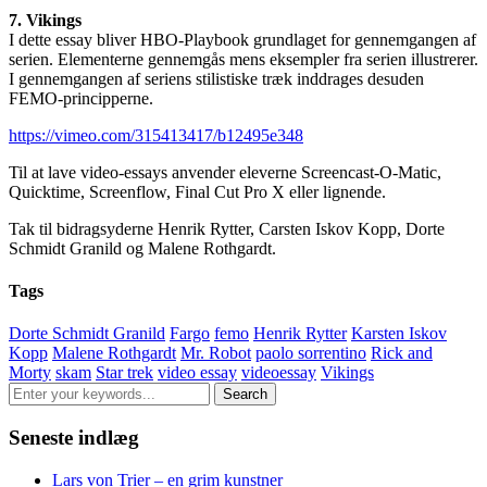
7. Vikings
I dette essay bliver HBO-Playbook grundlaget for gennemgangen af
serien. Elementerne gennemgås mens eksempler fra serien illustrerer.
I gennemgangen af seriens stilistiske træk inddrages desuden
FEMO-principperne.
https://vimeo.com/315413417/b12495e348
Til at lave video-essays anvender eleverne Screencast-O-Matic,
Quicktime, Screenflow, Final Cut Pro X eller lignende.
Tak til bidragsyderne Henrik Rytter, Carsten Iskov Kopp, Dorte
Schmidt Granild og Malene Rothgardt.
Tags
Dorte Schmidt Granild
Fargo
femo
Henrik Rytter
Karsten Iskov
Kopp
Malene Rothgardt
Mr. Robot
paolo sorrentino
Rick and
Morty
skam
Star trek
video essay
videoessay
Vikings
Seneste indlæg
Lars von Trier – en grim kunstner