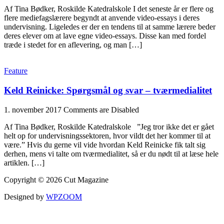
Af Tina Bødker, Roskilde Katedralskole I det seneste år er flere og
flere mediefagslærere begyndt at anvende video-essays i deres
undervisning. Ligeledes er der en tendens til at samme lærere beder
deres elever om at lave egne video-essays. Disse kan med fordel
træde i stedet for en aflevering, og man […]
Feature
Keld Reinicke: Spørgsmål og svar – tværmedialitet
1. november 2017
Comments are Disabled
Af Tina Bødker, Roskilde Katedralskole ”Jeg tror ikke det er gået
helt op for undervisningssektoren, hvor vildt det her kommer til at
være.” Hvis du gerne vil vide hvordan Keld Reinicke fik talt sig
derhen, mens vi talte om tværmedialitet, så er du nødt til at læse hele
artiklen. […]
Copyright © 2026 Cut Magazine
Designed by
WPZOOM