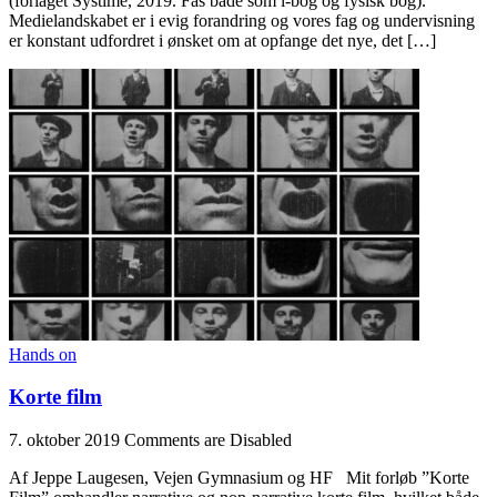
(forlaget Systime, 2019. Fås både som i-bog og fysisk bog).
Medielandskabet er i evig forandring og vores fag og undervisning
er konstant udfordret i ønsket om at opfange det nye, det […]
Hands on
Korte film
7. oktober 2019
Comments are Disabled
Af Jeppe Laugesen, Vejen Gymnasium og HF Mit forløb ”Korte