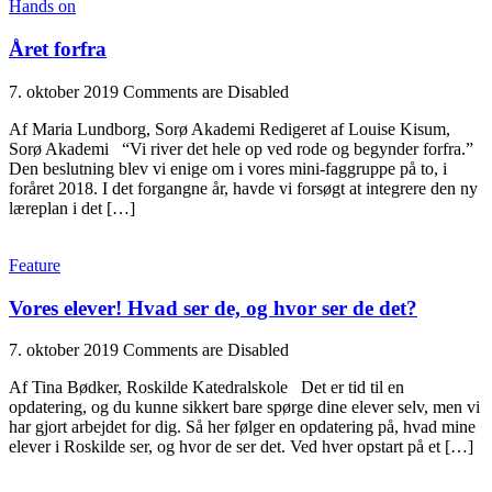
Hands on
Året forfra
7. oktober 2019
Comments are Disabled
Af Maria Lundborg, Sorø Akademi Redigeret af Louise Kisum,
Sorø Akademi “Vi river det hele op ved rode og begynder forfra.”
Den beslutning blev vi enige om i vores mini-faggruppe på to, i
foråret 2018. I det forgangne år, havde vi forsøgt at integrere den ny
læreplan i det […]
Feature
Vores elever! Hvad ser de, og hvor ser de det?
7. oktober 2019
Comments are Disabled
Af Tina Bødker, Roskilde Katedralskole Det er tid til en
opdatering, og du kunne sikkert bare spørge dine elever selv, men vi
har gjort arbejdet for dig. Så her følger en opdatering på, hvad mine
elever i Roskilde ser, og hvor de ser det. Ved hver opstart på et […]