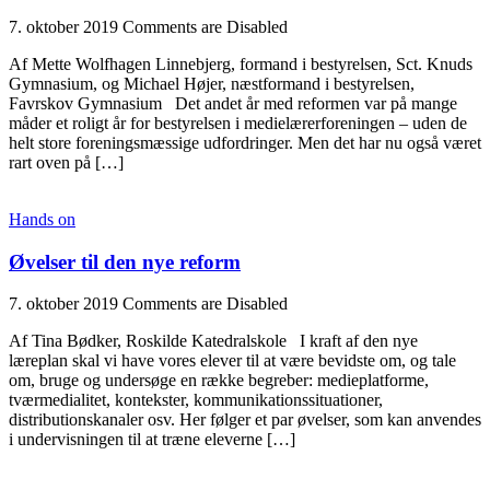
7. oktober 2019
Comments are Disabled
Af Mette Wolfhagen Linnebjerg, formand i bestyrelsen, Sct. Knuds
Gymnasium, og Michael Højer, næstformand i bestyrelsen,
Favrskov Gymnasium Det andet år med reformen var på mange
måder et roligt år for bestyrelsen i medielærerforeningen – uden de
helt store foreningsmæssige udfordringer. Men det har nu også været
rart oven på […]
Hands on
Øvelser til den nye reform
7. oktober 2019
Comments are Disabled
Af Tina Bødker, Roskilde Katedralskole I kraft af den nye
læreplan skal vi have vores elever til at være bevidste om, og tale
om, bruge og undersøge en række begreber: medieplatforme,
tværmedialitet, kontekster, kommunikationssituationer,
distributionskanaler osv. Her følger et par øvelser, som kan anvendes
i undervisningen til at træne eleverne […]