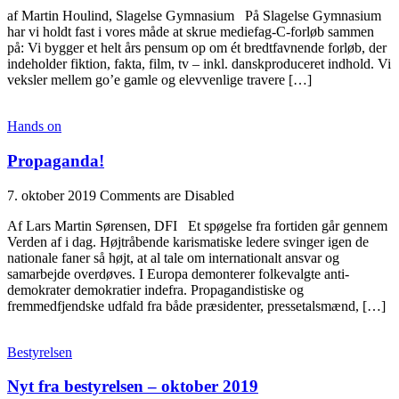
af Martin Houlind, Slagelse Gymnasium På Slagelse Gymnasium
har vi holdt fast i vores måde at skrue mediefag-C-forløb sammen
på: Vi bygger et helt års pensum op om ét bredtfavnende forløb, der
indeholder fiktion, fakta, film, tv – inkl. danskproduceret indhold. Vi
veksler mellem go’e gamle og elevvenlige travere […]
Hands on
Propaganda!
7. oktober 2019
Comments are Disabled
Af Lars Martin Sørensen, DFI Et spøgelse fra fortiden går gennem
Verden af i dag. Højtråbende karismatiske ledere svinger igen de
nationale faner så højt, at al tale om internationalt ansvar og
samarbejde overdøves. I Europa demonterer folkevalgte anti-
demokrater demokratier indefra. Propagandistiske og
fremmedfjendske udfald fra både præsidenter, pressetalsmænd, […]
Bestyrelsen
Nyt fra bestyrelsen – oktober 2019