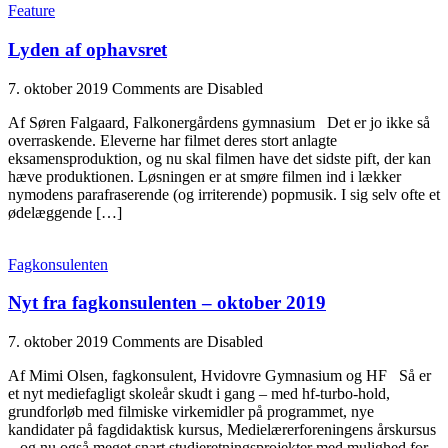
Feature
Lyden af ophavsret
7. oktober 2019
Comments are Disabled
Af Søren Falgaard, Falkonergårdens gymnasium Det er jo ikke så
overraskende. Eleverne har filmet deres stort anlagte
eksamensproduktion, og nu skal filmen have det sidste pift, der kan
hæve produktionen. Løsningen er at smøre filmen ind i lækker
nymodens parafraserende (og irriterende) popmusik. I sig selv ofte et
ødelæggende […]
Fagkonsulenten
Nyt fra fagkonsulenten – oktober 2019
7. oktober 2019
Comments are Disabled
Af Mimi Olsen, fagkonsulent, Hvidovre Gymnasium og HF Så er
et nyt mediefagligt skoleår skudt i gang – med hf-turbo-hold,
grundforløb med filmiske virkemidler på programmet, nye
kandidater på fagdidaktisk kursus, Medielærerforeningens årskursus
– og nu også meget snart studieretningsprojekter med mulighed for