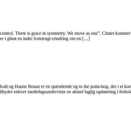
ontrol. There is grace in symmetry. We move as one”. Citatet kommer 
r i glimt en indre fortrængt erindring om en […]
og Hanne Bruun er en spændende og to the point-bog, der i et kort fo
lbyder enhver mediefagsunderviser en aktuel faglig opdatering i forhol