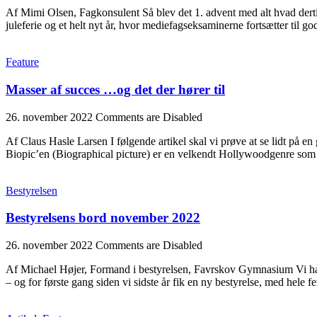
Af Mimi Olsen, Fagkonsulent Så blev det 1. advent med alt hvad dertil 
juleferie og et helt nyt år, hvor mediefagseksaminerne fortsætter til go
Feature
Masser af succes …og det der hører til
26. november 2022
Comments are Disabled
Af Claus Hasle Larsen I følgende artikel skal vi prøve at se lidt på e
Biopic’en (Biographical picture) er en velkendt Hollywoodgenre s
Bestyrelsen
Bestyrelsens bord november 2022
26. november 2022
Comments are Disabled
Af Michael Højer, Formand i bestyrelsen, Favrskov Gymnasium Vi har li
– og for første gang siden vi sidste år fik en ny bestyrelse, med hel