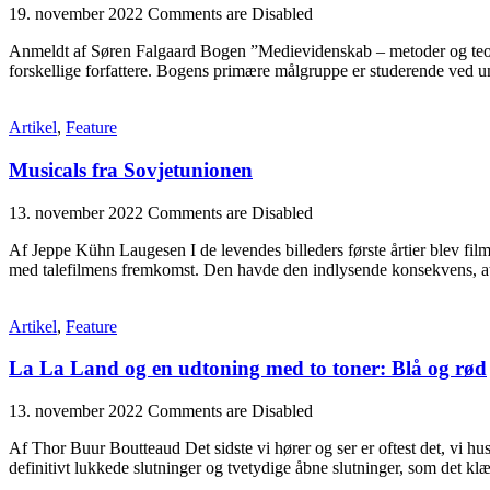
19. november 2022
Comments are Disabled
Anmeldt af Søren Falgaard Bogen ”Medievidenskab – metoder og teorier
forskellige forfattere. Bogens primære målgruppe er studerende ved un
Artikel
,
Feature
Musicals fra Sovjetunionen
13. november 2022
Comments are Disabled
Af Jeppe Kühn Laugesen I de levendes billeders første årtier blev film
med talefilmens fremkomst. Den havde den indlysende konsekvens, at
Artikel
,
Feature
La La Land og en udtoning med to toner: Blå og rød
13. november 2022
Comments are Disabled
Af Thor Buur Boutteaud Det sidste vi hører og ser er oftest det, vi h
definitivt lukkede slutninger og tvetydige åbne slutninger, som det kl