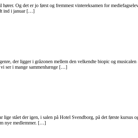
hører. Og det er jo først og fremmest vintereksamen for mediefagselever
dt ind i januar […]
n genre, der ligger i gråzonen mellem den velkendte biopic og musicalen
om vi ser i mange sammenhænge […]
ge stået der igen, i salen på Hotel Svendborg, på det første kursus og 
e fem nye medlemmer. […]