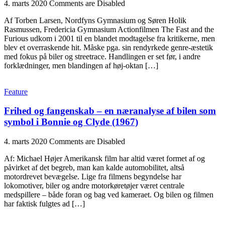
4. marts 2020
Comments are Disabled
Af Torben Larsen, Nordfyns Gymnasium og Søren Holik
Rasmussen, Fredericia Gymnasium Actionfilmen The Fast and the
Furious udkom i 2001 til en blandet modtagelse fra kritikerne, men
blev et overraskende hit. Måske pga. sin rendyrkede genre-æstetik
med fokus på biler og streetrace. Handlingen er set før, i andre
forklædninger, men blandingen af høj-oktan […]
Feature
Frihed og fangenskab – en næranalyse af bilen som
symbol i Bonnie og Clyde (1967)
4. marts 2020
Comments are Disabled
Af: Michael Højer Amerikansk film har altid været formet af og
påvirket af det begreb, man kan kalde automobilitet, altså
motordrevet bevægelse. Lige fra filmens begyndelse har
lokomotiver, biler og andre motorkøretøjer været centrale
medspillere – både foran og bag ved kameraet. Og bilen og filmen
har faktisk fulgtes ad […]