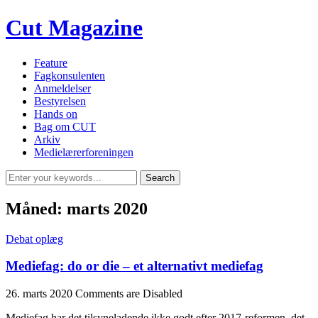
Cut Magazine
Feature
Fagkonsulenten
Anmeldelser
Bestyrelsen
Hands on
Bag om CUT
Arkiv
Medielærerforeningen
Måned:
marts 2020
Debat oplæg
Mediefag: do or die – et alternativt mediefag
26. marts 2020
Comments are Disabled
Mediefag har det tilsyneladende ikke godt efter 2017-reformen, det