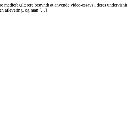
ere mediefagslærere begyndt at anvende video-essays i deres undervisnin
 en aflevering, og man […]