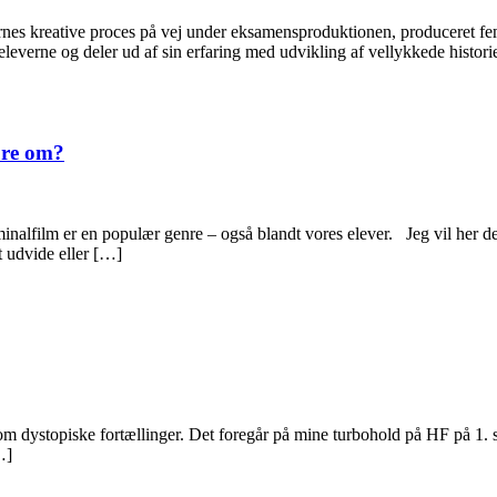
ernes kreative proces på vej under eksamensproduktionen, produceret f
l eleverne og deler ud af sin erfaring med udvikling af vellykkede histori
øre om?
lfilm er en populær genre – også blandt vores elever. Jeg vil her del
t udvide eller […]
m dystopiske fortællinger. Det foregår på mine turbohold på HF på 1. s
…]