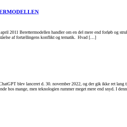
TTERMODELLEN
l 2011 Berettermodellen handler om en del mere end forløb og struktur
ståelse af fortællingens konflikt og tematik. Hvad […]
PT blev lanceret d. 30. november 2022, og der gik ikke ret lang tid, f
rende hos mange, men teknologien rummer meget mere end snyd. I den