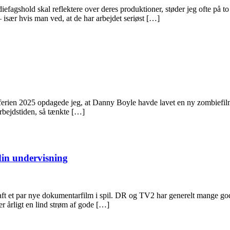
agshold skal reflektere over deres produktioner, støder jeg ofte på to 
– især hvis man ved, at de har arbejdet seriøst […]
ien 2025 opdagede jeg, at Danny Boyle havde lavet en ny zombiefilm 
arbejdstiden, så tænkte […]
din undervisning
ft et par nye dokumentarfilm i spil. DR og TV2 har generelt mange go
r årligt en lind strøm af gode […]