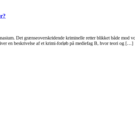
er?
asium. Det grænseoverskridende kriminelle retter blikket både mod vore
ver en beskrivelse af et krimi-forløb på mediefag B, hvor teori og […]