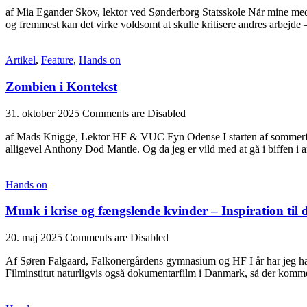
af Mia Egander Skov, lektor ved Sønderborg Statsskole Når mine medief
og fremmest kan det virke voldsomt at skulle kritisere andres arbejde 
Artikel
,
Feature
,
Hands on
Zombien i Kontekst
31. oktober 2025
Comments are Disabled
af Mads Knigge, Lektor HF & VUC Fyn Odense I starten af sommerfer
alligevel Anthony Dod Mantle. Og da jeg er vild med at gå i biffen i 
Hands on
Munk i krise og fængslende kvinder – Inspiration til 
20. maj 2025
Comments are Disabled
Af Søren Falgaard, Falkonergårdens gymnasium og HF I år har jeg ha
Filminstitut naturligvis også dokumentarfilm i Danmark, så der komme