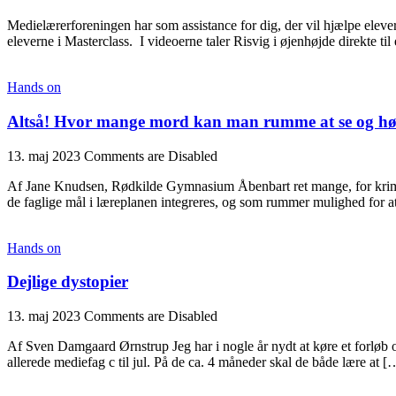
Medielærerforeningen har som assistance for dig, der vil hjælpe elev
eleverne i Masterclass. I videoerne taler Risvig i øjenhøjde direkte ti
Hands on
Altså! Hvor mange mord kan man rumme at se og h
13. maj 2023
Comments are Disabled
Af Jane Knudsen, Rødkilde Gymnasium Åbenbart ret mange, for krimina
de faglige mål i læreplanen integreres, og som rummer mulighed for a
Hands on
Dejlige dystopier
13. maj 2023
Comments are Disabled
Af Sven Damgaard Ørnstrup Jeg har i nogle år nydt at køre et forløb o
allerede mediefag c til jul. På de ca. 4 måneder skal de både lære at [