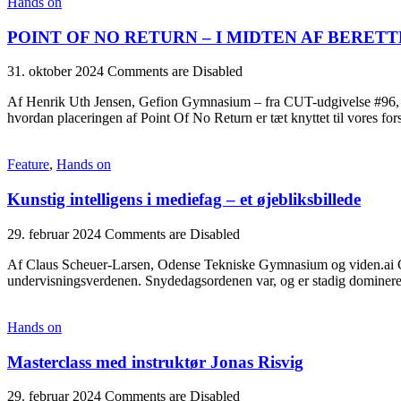
Hands on
POINT OF NO RETURN – I MIDTEN AF BERE
31. oktober 2024
Comments are Disabled
Af Henrik Uth Jensen, Gefion Gymnasium – fra CUT-udgivelse #96, apri
hvordan placeringen af Point Of No Return er tæt knyttet til vores for
Feature
,
Hands on
Kunstig intelligens i mediefag – et øjebliksbillede
29. februar 2024
Comments are Disabled
Af Claus Scheuer-Larsen, Odense Tekniske Gymnasium og viden.ai ChatG
undervisningsverdenen. Snydedagsordenen var, og er stadig domine
Hands on
Masterclass med instruktør Jonas Risvig
29. februar 2024
Comments are Disabled