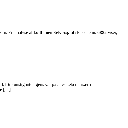
. En ana­lyse af kortfilmen Selvbiografisk scene nr. 6882 viser,
ør kunstig intelligens var på alles læber – især i
ne […]