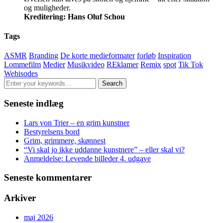
og muligheder.
Kreditering: Hans Oluf Schou
Tags
ASMR
Branding
De korte medieformater
forløb
Inspiration
Lommefilm
Medier
Musikvideo
REklamer
Remix
spot
Tik Tok
Webisodes
Seneste indlæg
Lars von Trier – en grim kunstner
Bestyrelsens bord
Grim, grimmere, skønnest
“Vi skal jo ikke uddanne kunstnere” – eller skal vi?
Anmeldelse: Levende billeder 4. udgave
Seneste kommentarer
Arkiver
maj 2026