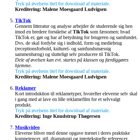
Tryk på øvelsens titel for download af materiale.
Kreditering: Malene Moesgaard Ludvigsen
TikTok
Gennem litteratur og analyse arbejder de studerende sig hen
imod en bredere forståelse af
TikTok
som fænomen; hvad
TikTok er, gør og har af betydning for brugeren og samfundet.
Dvs. de skal fordybe sig i indhold, form og mediebrug
(receptionsforhold, kulturel- og samfundsmæssig
sammenhæng) og slutteligt selv producere til TikTok.
Dele af øvelsen kan evt. startes på klassen og færdiggøres
hjemme.
Tryk på øvelsens titel for download af materiale.
Kreditering: Malene Moesgaard Ludvigsen
Reklamer
Kort introduktion til reklametyper, hvorefter eleverne selv skal
i gang med at lave en lille reklamefilm for et selvvalgt
produkt.
Tryk på øvelsens titel for download af materiale.
Kreditering: Inge Knudstrup Thøgersen
Musikvideo
Eleverne bliver med denne opgave trænet i deres praktiske
kompetencer, stil, dramaturgi og intertekstuelle referencer.