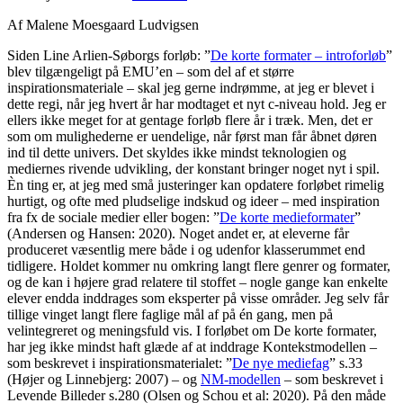
Af Malene Moesgaard Ludvigsen
Siden Line Arlien-Søborgs forløb: ”
De korte formater – introforløb
”
blev tilgængeligt på EMU’en – som del af et større
inspirationsmateriale – skal jeg gerne indrømme, at jeg er blevet i
dette regi, når jeg hvert år har modtaget et nyt c-niveau hold. Jeg er
ellers ikke meget for at gentage forløb flere år i træk. Men, det er
som om mulighederne er uendelige, når først man får åbnet døren
ind til dette univers. Det skyldes ikke mindst teknologien og
mediernes rivende udvikling, der konstant bringer noget nyt i spil.
Èn ting er, at jeg med små justeringer kan opdatere forløbet rimelig
hurtigt, og ofte med pludselige indskud og ideer – med inspiration
fra fx de sociale medier eller bogen: ”
De korte medieformater
”
(Andersen og Hansen: 2020). Noget andet er, at eleverne får
produceret væsentlig mere både i og udenfor klasserummet end
tidligere. Holdet kommer nu omkring langt flere genrer og formater,
og de kan i højere grad relatere til stoffet – nogle gange kan enkelte
elever endda inddrages som eksperter på visse områder. Jeg selv får
tillige vinget langt flere faglige mål af på én gang, men på
velintegreret og meningsfuld vis. I forløbet om De korte formater,
har jeg ikke mindst haft glæde af at inddrage Kontekstmodellen –
som beskrevet i inspirationsmaterialet: ”
De nye mediefag
” s.33
(Højer og Linnebjerg: 2007) – og
NM-modellen
– som beskrevet i
Levende Billeder s.280 (Olsen og Schou et al: 2020). På den måde