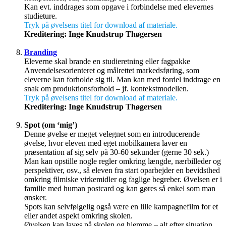
Kan evt. inddrages som opgave i forbindelse med elevernes
studieture.
Tryk på øvelsens titel for download af materiale.
Kreditering: Inge Knudstrup Thøgersen
Branding
Eleverne skal brande en studieretning eller fagpakke
Anvendelsesorienteret og målrettet markedsføring, som
eleverne kan forholde sig til. Man kan med fordel inddrage en
snak om produktionsforhold – jf. kontekstmodellen.
Tryk på øvelsens titel for download af materiale.
Kreditering: Inge Knudstrup Thøgersen
Spot (om ‘mig’)
Denne øvelse er meget velegnet som en introducerende
øvelse, hvor eleven med eget mobilkamera laver en
præsentation af sig selv på 30-60 sekunder (gerne 30 sek.)
Man kan opstille nogle regler omkring længde, nærbilleder og
perspektiver, osv., så eleven fra start oparbejder en bevidsthed
omkring filmiske virkemidler og faglige begreber. Øvelsen er i
familie med human postcard og kan gøres så enkel som man
ønsker.
Spots kan selvfølgelig også være en lille kampagnefilm for et
eller andet aspekt omkring skolen.
Øvelsen kan laves på skolen og hjemme – alt efter situation