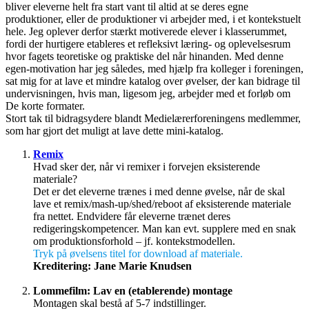
bliver eleverne helt fra start vant til altid at se deres egne
produktioner, eller de produktioner vi arbejder med, i et kontekstuelt
hele. Jeg oplever derfor stærkt motiverede elever i klasserummet,
fordi der hurtigere etableres et refleksivt læring- og oplevelsesrum
hvor fagets teoretiske og praktiske del når hinanden. Med denne
egen-motivation har jeg således, med hjælp fra kolleger i foreningen,
sat mig for at lave et mindre katalog over øvelser, der kan bidrage til
undervisningen, hvis man, ligesom jeg, arbejder med et forløb om
De korte formater.
Stort tak til bidragsydere blandt Medielærerforeningens medlemmer,
som har gjort det muligt at lave dette mini-katalog.
Remix
Hvad sker der, når vi remixer i forvejen eksisterende
materiale?
Det er det eleverne trænes i med denne øvelse, når de skal
lave et remix/mash-up/shed/reboot af eksisterende materiale
fra nettet. Endvidere får eleverne trænet deres
redigeringskompetencer. Man kan evt. supplere med en snak
om produktionsforhold – jf. kontekstmodellen.
Tryk på øvelsens titel for download af materiale.
Kreditering: Jane Marie Knudsen
Lommefilm: Lav en (etablerende) montage
Montagen skal bestå af 5-7 indstillinger.