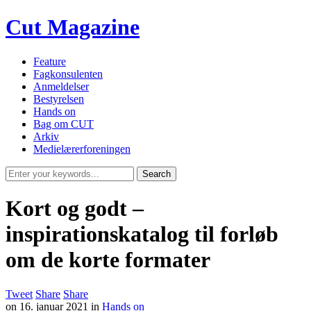
Cut Magazine
Feature
Fagkonsulenten
Anmeldelser
Bestyrelsen
Hands on
Bag om CUT
Arkiv
Medielærerforeningen
Kort og godt –
inspirationskatalog til forløb
om de korte formater
Tweet
Share
Share
on
16. januar 2021
in
Hands on