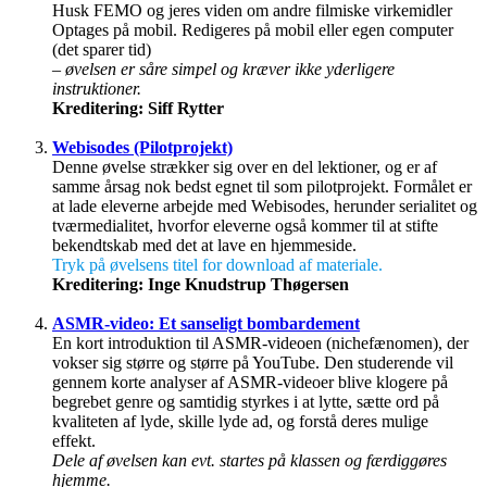
Husk FEMO og jeres viden om andre filmiske virkemidler
Optages på mobil. Redigeres på mobil eller egen computer
(det sparer tid)
– øvelsen er såre simpel og kræver ikke yderligere
instruktioner.
Kreditering: Siff Rytter
Webisodes (Pilotprojekt)
Denne øvelse strækker sig over en del lektioner, og er af
samme årsag nok bedst egnet til som pilotprojekt. Formålet er
at lade eleverne arbejde med Webisodes, herunder serialitet og
tværmedialitet, hvorfor eleverne også kommer til at stifte
bekendtskab med det at lave en hjemmeside.
Tryk på øvelsens titel for download af materiale.
Kreditering: Inge Knudstrup Thøgersen
ASMR-video: Et sanseligt bombardement
En kort introduktion til ASMR-videoen (nichefænomen), der
vokser sig større og større på YouTube. Den studerende vil
gennem korte analyser af ASMR-videoer blive klogere på
begrebet genre og samtidig styrkes i at lytte, sætte ord på
kvaliteten af lyde, skille lyde ad, og forstå deres mulige
effekt.
Dele af øvelsen kan evt. startes på klassen og færdiggøres
hjemme.