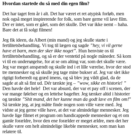
Hvordan startede du så med din egen film?
Det har taget fem år i alt. Det har været et ret atypisk forløb, men
nok også meget inspirerende for folk, som bare gerne vil lave film.
Der er intet, som er gået, som det skulle. Det var ikke nemt – haha.
Bare det at få solgt filmen!
Jeg fik ideen, da Albert (min mand) og jeg skulle starte i
fertilitetsbehandling. Vi tog til lægen og sagde
”hey, vi vil gerne
have et barn, men der sker ikke noget”.
Hun henviste os til
fertilitetsbehandling, og så er der ventetid på nogle måneder. Så kom
vi til en undersøgelse, for at se om alting var, som det skulle være.
Jeg var meget anspændt og skulle ind i et lille værelse, hvor der stod
tre mennesker og så skulle jeg tage mine bukser af. Jeg var slet ikke
rigtigt forberedt og græd imens, og så blev jeg vildt glad, da de
sagde at alt så fint ud. Dér tænkte jeg –
”wow, sikke en historie! ”
Den havde det hele! Det var absurd, der var et pay off i scenen, der
var mange følelser og en lettelse bagefter. Jeg tænker altid i historier
og tænkte
”Shit mand, det her kunne man da godt lave en film om!
”
Så tænkte jeg, at jeg måtte finde nogen som ville være med. Jeg
vidste at jeg gerne ville have, at det var almindelige mennesker. Jeg
havde lige filmet et program om handicappede mennesker og et om
gamle forældre, hvor den ene forælder er meget ældre, men det her
skulle være om helt almindelige likeble mennesker, som man kan
relatere til.