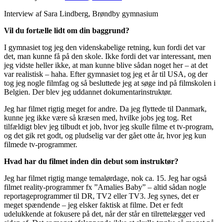
Interview af Sara Lindberg, Brøndby gymnasium
Vil du fortælle lidt om din baggrund?
I gymnasiet tog jeg den videnskabelige retning, kun fordi det var
det, man kunne få på den skole. Ikke fordi det var interessant, men
jeg vidste heller ikke, at man kunne blive sådan noget her – at det
var realistisk – haha. Efter gymnasiet tog jeg et år til USA, og der
tog jeg nogle filmfag og så besluttede jeg at søge ind på filmskolen i
Belgien. Der blev jeg uddannet dokumentarinstruktør.
Jeg har filmet rigtig meget for andre. Da jeg flyttede til Danmark,
kunne jeg ikke være så kræsen med, hvilke jobs jeg tog. Ret
tilfældigt blev jeg tilbudt et job, hvor jeg skulle filme et tv-program,
og det gik ret godt, og pludselig var der gået otte år, hvor jeg kun
filmede tv-programmer.
Hvad har du filmet inden din debut som instruktør?
Jeg har filmet rigtig mange temalørdage, nok ca. 15. Jeg har også
filmet reality-programmer fx ”Amalies Baby” – altid sådan nogle
reportageprogrammer til DR, TV2 eller TV3. Jeg synes, det er
meget spændende – jeg elsker faktisk at filme. Det er fedt
udelukkende at fokusere på det, når der står en tilrettelægger ved