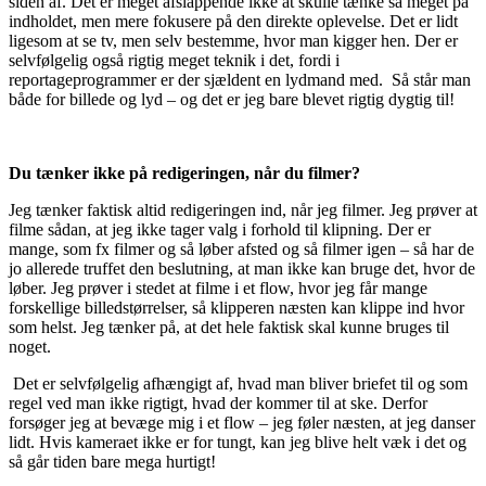
siden af. Det er meget afslappende ikke at skulle tænke så meget på
indholdet, men mere fokusere på den direkte oplevelse. Det er lidt
ligesom at se tv, men selv bestemme, hvor man kigger hen. Der er
selvfølgelig også rigtig meget teknik i det, fordi i
reportageprogrammer er der sjældent en lydmand med. Så står man
både for billede og lyd – og det er jeg bare blevet rigtig dygtig til!
Du tænker ikke på redigeringen, når du filmer?
Jeg tænker faktisk altid redigeringen ind, når jeg filmer. Jeg prøver at
filme sådan, at jeg ikke tager valg i forhold til klipning. Der er
mange, som fx filmer og så løber afsted og så filmer igen – så har de
jo allerede truffet den beslutning, at man ikke kan bruge det, hvor de
løber. Jeg prøver i stedet at filme i et flow, hvor jeg får mange
forskellige billedstørrelser, så klipperen næsten kan klippe ind hvor
som helst. Jeg tænker på, at det hele faktisk skal kunne bruges til
noget.
Det er selvfølgelig afhængigt af, hvad man bliver briefet til og som
regel ved man ikke rigtigt, hvad der kommer til at ske. Derfor
forsøger jeg at bevæge mig i et flow – jeg føler næsten, at jeg danser
lidt. Hvis kameraet ikke er for tungt, kan jeg blive helt væk i det og
så går tiden bare mega hurtigt!