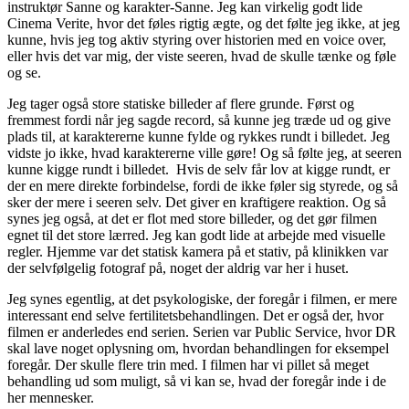
instruktør Sanne og karakter-Sanne. Jeg kan virkelig godt lide
Cinema Verite, hvor det føles rigtig ægte, og det følte jeg ikke, at jeg
kunne, hvis jeg tog aktiv styring over historien med en voice over,
eller hvis det var mig, der viste seeren, hvad de skulle tænke og føle
og se.
Jeg tager også store statiske billeder af flere grunde. Først og
fremmest fordi når jeg sagde record, så kunne jeg træde ud og give
plads til, at karaktererne kunne fylde og rykkes rundt i billedet. Jeg
vidste jo ikke, hvad karaktererne ville gøre! Og så følte jeg, at seeren
kunne kigge rundt i billedet. Hvis de selv får lov at kigge rundt, er
der en mere direkte forbindelse, fordi de ikke føler sig styrede, og så
sker der mere i seeren selv. Det giver en kraftigere reaktion. Og så
synes jeg også, at det er flot med store billeder, og det gør filmen
egnet til det store lærred. Jeg kan godt lide at arbejde med visuelle
regler. Hjemme var det statisk kamera på et stativ, på klinikken var
der selvfølgelig fotograf på, noget der aldrig var her i huset.
Jeg synes egentlig, at det psykologiske, der foregår i filmen, er mere
interessant end selve fertilitetsbehandlingen. Det er også der, hvor
filmen er anderledes end serien. Serien var Public Service, hvor DR
skal lave noget oplysning om, hvordan behandlingen for eksempel
foregår. Der skulle flere trin med. I filmen har vi pillet så meget
behandling ud som muligt, så vi kan se, hvad der foregår inde i de
her mennesker.