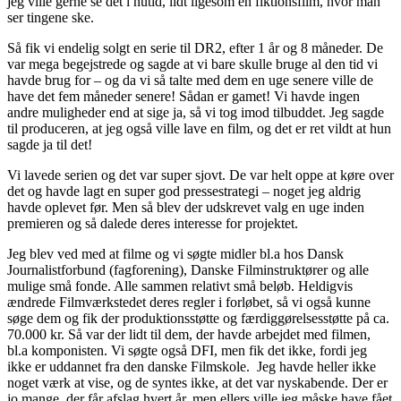
jeg ville gerne se det i nutid, lidt ligesom en fiktionsfilm, hvor man
ser tingene ske.
Så fik vi endelig solgt en serie til DR2, efter 1 år og 8 måneder. De
var mega begejstrede og sagde at vi bare skulle bruge al den tid vi
havde brug for – og da vi så talte med dem en uge senere ville de
have det fem måneder senere! Sådan er gamet! Vi havde ingen
andre muligheder end at sige ja, så vi tog imod tilbuddet. Jeg sagde
til produceren, at jeg også ville lave en film, og det er ret vildt at hun
sagde ja til det!
Vi lavede serien og det var super sjovt. De var helt oppe at køre over
det og havde lagt en super god pressestrategi – noget jeg aldrig
havde oplevet før. Men så blev der udskrevet valg en uge inden
premieren og så dalede deres interesse for projektet.
Jeg blev ved med at filme og vi søgte midler bl.a hos Dansk
Journalistforbund (fagforening), Danske Filminstruktører og alle
mulige små fonde. Alle sammen relativt små beløb. Heldigvis
ændrede Filmværkstedet deres regler i forløbet, så vi også kunne
søge dem og fik der produktionsstøtte og færdiggørelsesstøtte på ca.
70.000 kr. Så var der lidt til dem, der havde arbejdet med filmen,
bl.a komponisten. Vi søgte også DFI, men fik det ikke, fordi jeg
ikke er uddannet fra den danske Filmskole. Jeg havde heller ikke
noget værk at vise, og de syntes ikke, at det var nyskabende. Der er
jo mange, der får afslag hvert år, men ellers ville jeg måske have fået