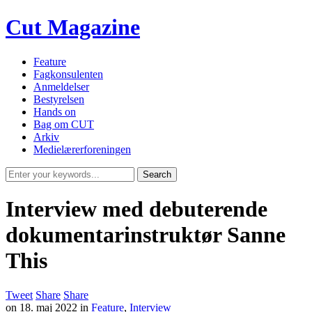
Cut Magazine
Feature
Fagkonsulenten
Anmeldelser
Bestyrelsen
Hands on
Bag om CUT
Arkiv
Medielærerforeningen
Interview med debuterende
dokumentarinstruktør Sanne
This
Tweet
Share
Share
on
18. maj 2022
in
Feature
,
Interview