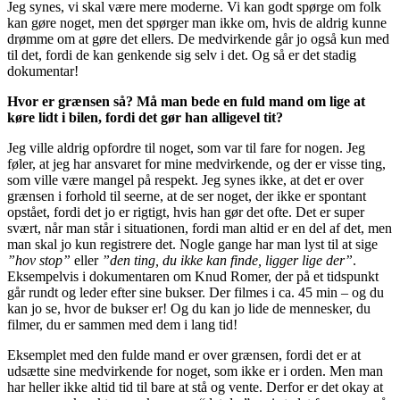
Jeg synes, vi skal være mere moderne. Vi kan godt spørge om folk
kan gøre noget, men det spørger man ikke om, hvis de aldrig kunne
drømme om at gøre det ellers. De medvirkende går jo også kun med
til det, fordi de kan genkende sig selv i det. Og så er det stadig
dokumentar!
Hvor er grænsen så? Må man bede en fuld mand om lige at
køre lidt i bilen, fordi det gør han alligevel tit?
Jeg ville aldrig opfordre til noget, som var til fare for nogen. Jeg
føler, at jeg har ansvaret for mine medvirkende, og der er visse ting,
som ville være mangel på respekt. Jeg synes ikke, at det er over
grænsen i forhold til seerne, at de ser noget, der ikke er spontant
opstået, fordi det jo er rigtigt, hvis han gør det ofte. Det er super
svært, når man står i situationen, fordi man altid er en del af det, men
man skal jo kun registrere det. Nogle gange har man lyst til at sige
”hov stop”
eller
”den ting, du ikke kan finde, ligger lige der”
.
Eksempelvis i dokumentaren om Knud Romer, der på et tidspunkt
går rundt og leder efter sine bukser. Der filmes i ca. 45 min – og du
kan jo se, hvor de bukser er! Og du kan jo lide de mennesker, du
filmer, du er sammen med dem i lang tid!
Eksemplet med den fulde mand er over grænsen, fordi det er at
udsætte sine medvirkende for noget, som ikke er i orden. Men man
har heller ikke altid tid til bare at stå og vente. Derfor er det okay at