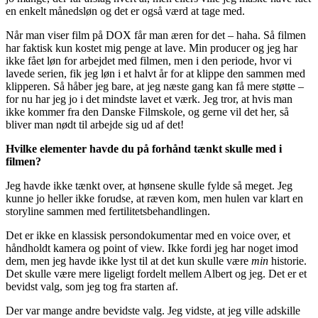
en enkelt månedsløn og det er også værd at tage med.
Når man viser film på DOX får man æren for det – haha. Så filmen
har faktisk kun kostet mig penge at lave. Min producer og jeg har
ikke fået løn for arbejdet med filmen, men i den periode, hvor vi
lavede serien, fik jeg løn i et halvt år for at klippe den sammen med
klipperen. Så håber jeg bare, at jeg næste gang kan få mere støtte –
for nu har jeg jo i det mindste lavet et værk. Jeg tror, at hvis man
ikke kommer fra den Danske Filmskole, og gerne vil det her, så
bliver man nødt til arbejde sig ud af det!
Hvilke elementer havde du på forhånd tænkt skulle med i
filmen?
Jeg havde ikke tænkt over, at hønsene skulle fylde så meget. Jeg
kunne jo heller ikke forudse, at ræven kom, men hulen var klart en
storyline sammen med fertilitetsbehandlingen.
Det er ikke en klassisk persondokumentar med en voice over, et
håndholdt kamera og point of view. Ikke fordi jeg har noget imod
dem, men jeg havde ikke lyst til at det kun skulle være
min
historie.
Det skulle være mere ligeligt fordelt mellem Albert og jeg. Det er et
bevidst valg, som jeg tog fra starten af.
Der var mange andre bevidste valg. Jeg vidste, at jeg ville adskille