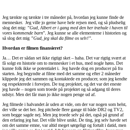
Jeg tænkte og tænkte i tre måneder på, hvordan jeg kunne finde de
mennesker. Jeg ville jo gerne have hele rejsen med, og så pludselig
slog det mig:
”Gud, Albert er i gang med den her træhule i haven til
vores kommende barn
”. Jeg kunne se alle elementerne i historien og
så slog det mig
”Gud, jeg skal da filme os selv!”.
Hvordan er filmen finansieret?
Ja… Det er sådan set ikke rigtigt sket – haha. Det var rigtig svært at
få solgt en historie om to mennesker i et hus, med nogle høns. Det
kunne folk ikke se potentialet i. Jeg havde dog en producer på fra
starten. Jeg begyndte at filme med det samme og efter 2 måneder
klippede jeg det sammen og kontaktede en producer, som jeg kendte
og respekterede i forvejen. De tog projektet, og det var det eneste
jeg havde – nogen som troede på projektet og så adgang til deres
udstyr. Men det får man jo ikke nogen penge ud af.
Jeg filmede i halvandet år uden at vide, om der var nogen som helst,
der ville se det her. Jeg pitchede flere gange til både DR2 og TV2,
som begge sagde nej. Men jeg troede selv på det, også på grund af
den erfaring jeg har. Det ville blive unikt. De ting, jeg selv havde set
om det samme emne, var altid meget sørgeligt og fortalt i datid, men