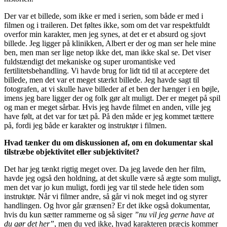
Der var et billede, som ikke er med i serien, som både er med i
filmen og i traileren. Det føltes ikke, som om det var respektfuldt
overfor min karakter, men jeg synes, at det er et absurd og sjovt
billede. Jeg ligger på klinikken, Albert er der og man ser hele mine
ben, men man ser lige netop ikke det, man ikke skal se. Det viser
fuldstændigt det mekaniske og super uromantiske ved
fertilitetsbehandling. Vi havde brug for lidt tid til at acceptere det
billede, men det var et meget stærkt billede. Jeg havde sagt til
fotografen, at vi skulle have billeder af et ben der hænger i en bøjle,
imens jeg bare ligger der og folk gør alt muligt. Der er meget på spil
og man er meget sårbar. Hvis jeg havde filmet en anden, ville jeg
have følt, at det var for tæt på. På den måde er jeg kommet tættere
på, fordi jeg både er karakter og instruktør i filmen.
Hvad tænker du om diskussionen af, om en dokumentar skal
tilstræbe objektivitet eller subjektivitet?
Det har jeg tænkt rigtig meget over. Da jeg lavede den her film,
havde jeg også den holdning, at det skulle være så ægte som muligt,
men det var jo kun muligt, fordi jeg var til stede hele tiden som
instruktør. Når vi filmer andre, så går vi nok meget ind og styrer
handlingen. Og hvor går grænsen? Er det ikke også dokumentar,
hvis du kun sætter rammerne og så siger
”nu vil jeg gerne have at
du gør det her”
, men du ved ikke, hvad karakteren præcis kommer