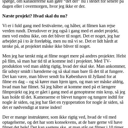
spørge, om karaktererne kan gøre “det der” nu i stedet for senere på
dagen eller i overmorgen, hvor jeg ikke er der.
Næste projekt? Hvad skal du nu?
Vi er i fuld gang med festivalerne, og håber, at filmen kan rejse
verden rundt. Derudover er jeg også i gang med et andet projekt,
men ved endnu ikke, om det bliver til noget. Det er noget, jeg har
arbejdet på i to år foreløbig, men nu må vi se. Det er lidt hårdt at
tænke på, at projektet måske ikke bliver til noget.
Men jeg har tænkt mig at filme noget mere på andres projekter. Helst
på film, så man har tid til at komme ind i projektet. Med TV-
produktion ved man aldrig rigtig, hvad der skal ske. Man ankommer,
får udstyr smidt i hænderne og så skal man bare få det til at fungere.
Det kan være, man bliver sendt fra København til Jylland for at
filme en dag – og så kører man hjem igen, og man ser måske aldrig,
hvad man har filmet. Så jeg håber at komme med på et længere
filmprojekt og jeg er gået i gang med at genoptræne min krop, så jeg
kan holde til det. Kameraerne er blevet tungere og tungere indtil for
nogle år siden, og jeg har fået en rygoperation for nogle år siden, så
det er nødvendigt at træne inden!
Der er mange instruktører, som ikke rigtig ved, hvad de vil med
optagelserne, og det har som konsekvens, at de bare gerne vil have
filmet det hele! Det kan sagtens ske, at man står og filmer i 10 timer,