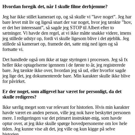
Hvordan foregik det, når I skulle filme derhjemme?
Jeg har ikke stillet kameraet op, og så skulle vi ”lave noget”. Jeg har
bare levet mit liv og ligeså snart der var noget, hvor jeg tænkte ”hov,
er det her interessant”, så sagde jeg STOP til Albert efter to
sætninger. Vi havde den regel, at vi ikke måtte snakke videre, imens
jeg stillede udstyr op, fordi vi skulle ligesom blive i det øjeblik. Jeg
stillede så kameraet op, framede det, satte mig ned igen og så
fortsatte vi.
Det handlede også om ikke at tage styringen i processen. Jeg så fx
heller ikke optagelserne igennem i de første to år, jeg registrerede
bare. Jeg tænkte ikke over, hvordan jeg så ud, eller hvorfor sagde
jeg lige det, jeg dokumenterede bare. Min karakter skulle ikke blive
for påvirket.
Er der noget, som alligevel har været for personligt, da det
skulle redigeres?
Ikke særlig meget som var relevant for historien. Hvis min karakter
havde været en anden person, ville jeg nok have beskyttet personen
mere. I redigeringen var det primært instruktør-mig, som havde
optur over, at jeg ikke skulle spørge hovedpersonerne om lov hele
tiden. Jeg kunne vise alt det, jeg ville og kun kigge på selve
historien.