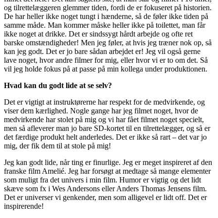
og tilrettelæggeren glemmer tiden, fordi de er fokuseret på historien.
De har heller ikke noget tungt i hænderne, så de føler ikke tiden på
samme måde. Man kommer måske heller ikke på toilettet, man får
ikke noget at drikke. Det er sindssygt hårdt arbejde og ofte ret
barske omstændigheder! Men jeg føler, at hvis jeg træner nok op, så
kan jeg godt. Det er jo bare sådan arbejdet er! Jeg vil også gerne
lave noget, hvor andre filmer for mig, eller hvor vi er to om det. Så
vil jeg holde fokus på at passe på min kollega under produktionen.
Hvad kan du godt lide at se selv?
Det er vigtigt at instruktørerne har respekt for de medvirkende, og
viser dem kærlighed. Nogle gange har jeg filmet noget, hvor de
medvirkende har stolet på mig og vi har fået filmet noget specielt,
men så afleverer man jo bare SD-kortet til en tilrettelægger, og så er
det færdige produkt helt anderledes. Det er ikke så rart – det var jo
mig, der fik dem til at stole på mig!
Jeg kan godt lide, når ting er finurlige. Jeg er meget inspireret af den
franske film Amelié. Jeg har forsøgt at medtage så mange elementer
som muligt fra det univers i min film. Humor er vigtig og det lidt
skæve som fx i Wes Andersons eller Anders Thomas Jensens film.
Det er universer vi genkender, men som alligevel er lidt off. Det er
inspirerende!