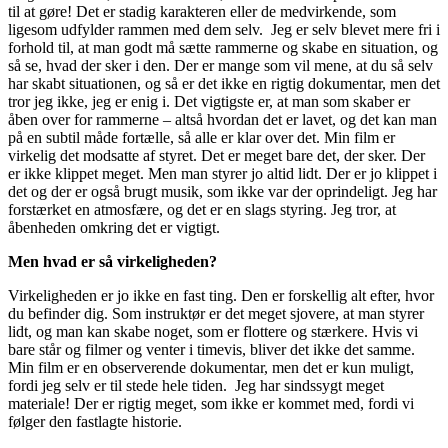
til at gøre! Det er stadig karakteren eller de medvirkende, som
ligesom udfylder rammen med dem selv. Jeg er selv blevet mere fri i
forhold til, at man godt må sætte rammerne og skabe en situation, og
så se, hvad der sker i den. Der er mange som vil mene, at du så selv
har skabt situationen, og så er det ikke en rigtig dokumentar, men det
tror jeg ikke, jeg er enig i. Det vigtigste er, at man som skaber er
åben over for rammerne – altså hvordan det er lavet, og det kan man
på en subtil måde fortælle, så alle er klar over det. Min film er
virkelig det modsatte af styret. Det er meget bare det, der sker. Der
er ikke klippet meget. Men man styrer jo altid lidt. Der er jo klippet i
det og der er også brugt musik, som ikke var der oprindeligt. Jeg har
forstærket en atmosfære, og det er en slags styring. Jeg tror, at
åbenheden omkring det er vigtigt.
Men hvad er så virkeligheden?
Virkeligheden er jo ikke en fast ting. Den er forskellig alt efter, hvor
du befinder dig. Som instruktør er det meget sjovere, at man styrer
lidt, og man kan skabe noget, som er flottere og stærkere. Hvis vi
bare står og filmer og venter i timevis, bliver det ikke det samme.
Min film er en observerende dokumentar, men det er kun muligt,
fordi jeg selv er til stede hele tiden. Jeg har sindssygt meget
materiale! Der er rigtig meget, som ikke er kommet med, fordi vi
følger den fastlagte historie.