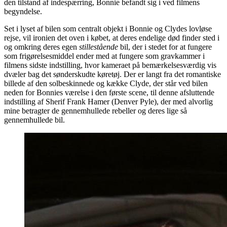
den tilstand af indespærring, Bonnie befandt sig i ved filmens
begyndelse.
Set i lyset af bilen som centralt objekt i Bonnie og Clydes lovløse
rejse, vil ironien det oven i købet, at deres endelige død finder sted i
og omkring deres egen
stillestående
bil, der i stedet for at fungere
som frigørelsesmiddel ender med at fungere som gravkammer i
filmens sidste indstilling, hvor kameraet på bemærkelsesværdig vis
dvæler bag det sønderskudte køretøj. Der er langt fra det romantiske
billede af den solbeskinnede og kække Clyde, der står ved bilen
neden for Bonnies værelse i den første scene, til denne afsluttende
indstilling af Sherif Frank Hamer (Denver Pyle), der med alvorlig
mine betragter de gennemhullede rebeller og deres lige så
gennemhullede bil.