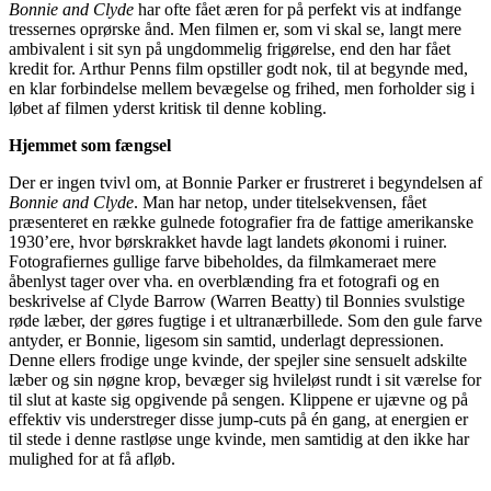
Bonnie and Clyde
har ofte fået æren for på perfekt vis at indfange
tressernes oprørske ånd. Men filmen er, som vi skal se, langt mere
ambivalent i sit syn på ungdommelig frigørelse, end den har fået
kredit for. Arthur Penns film opstiller godt nok, til at begynde med,
en klar forbindelse mellem bevægelse og frihed, men forholder sig i
løbet af filmen yderst kritisk til denne kobling.
Hjemmet som fængsel
Der er ingen tvivl om, at Bonnie Parker er frustreret i begyndelsen af
Bonnie and Clyde
. Man har netop, under titelsekvensen, fået
præsenteret en række gulnede fotografier fra de fattige amerikanske
1930’ere, hvor børskrakket havde lagt landets økonomi i ruiner.
Fotografiernes gullige farve bibeholdes, da filmkameraet mere
åbenlyst tager over vha. en overblænding fra et fotografi og en
beskrivelse af Clyde Barrow (Warren Beatty) til Bonnies svulstige
røde læber, der gøres fugtige i et ultranærbillede. Som den gule farve
antyder, er Bonnie, ligesom sin samtid, underlagt depressionen.
Denne ellers frodige unge kvinde, der spejler sine sensuelt adskilte
læber og sin nøgne krop, bevæger sig hvileløst rundt i sit værelse for
til slut at kaste sig opgivende på sengen. Klippene er ujævne og på
effektiv vis understreger disse jump-cuts på én gang, at energien er
til stede i denne rastløse unge kvinde, men samtidig at den ikke har
mulighed for at få afløb.