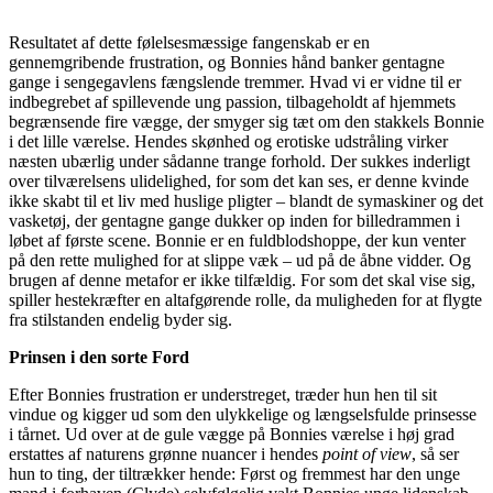
Resultatet af dette følelsesmæssige fangenskab er en
gennemgribende frustration, og Bonnies hånd banker gentagne
gange i sengegavlens fængslende tremmer. Hvad vi er vidne til er
indbegrebet af spillevende ung passion, tilbageholdt af hjemmets
begrænsende fire vægge, der smyger sig tæt om den stakkels Bonnie
i det lille værelse. Hendes skønhed og erotiske udstråling virker
næsten ubærlig under sådanne trange forhold. Der sukkes inderligt
over tilværelsens ulidelighed, for som det kan ses, er denne kvinde
ikke skabt til et liv med huslige pligter – blandt de symaskiner og det
vasketøj, der gentagne gange dukker op inden for billedrammen i
løbet af første scene. Bonnie er en fuldblodshoppe, der kun venter
på den rette mulighed for at slippe væk – ud på de åbne vidder. Og
brugen af denne metafor er ikke tilfældig. For som det skal vise sig,
spiller hestekræfter en altafgørende rolle, da muligheden for at flygte
fra stilstanden endelig byder sig.
Prinsen i den sorte Ford
Efter Bonnies frustration er understreget, træder hun hen til sit
vindue og kigger ud som den ulykkelige og længselsfulde prinsesse
i tårnet. Ud over at de gule vægge på Bonnies værelse i høj grad
erstattes af naturens grønne nuancer i hendes
point of view
, så ser
hun to ting, der tiltrækker hende: Først og fremmest har den unge