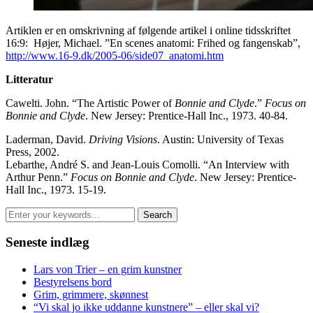
Artiklen er en omskrivning af følgende artikel i online tidsskriftet
16:9: Højer, Michael. ”En scenes anatomi: Frihed og fangenskab”,
http://www.16-9.dk/2005-06/side07_anatomi.htm
Litteratur
Cawelti. John. “The Artistic Power of
Bonnie and Clyde
.”
Focus on
Bonnie and Clyde
. New Jersey: Prentice-Hall Inc., 1973. 40-84.
Laderman, David.
Driving Visions
. Austin: University of Texas
Press, 2002.
Lebarthe, André S. and Jean-Louis Comolli. “An Interview with
Arthur Penn.”
Focus on Bonnie and Clyde
. New Jersey: Prentice-
Hall Inc., 1973. 15-19.
Seneste indlæg
Lars von Trier – en grim kunstner
Bestyrelsens bord
Grim, grimmere, skønnest
“Vi skal jo ikke uddanne kunstnere” – eller skal vi?