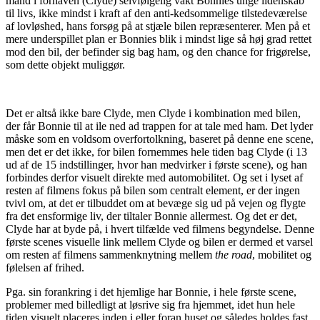
mand i forhaven (Clyde) selvfølgelig vakt Bonnies unge lidenskab
til livs, ikke mindst i kraft af den anti-kedsommelige tilstedeværelse
af lovløshed, hans forsøg på at stjæle bilen repræsenterer. Men på et
mere underspillet plan er Bonnies blik i mindst lige så høj grad rettet
mod den bil, der befinder sig bag ham, og den chance for frigørelse,
som dette objekt muliggør.
Det er altså ikke bare Clyde, men Clyde i kombination med bilen,
der får Bonnie til at ile ned ad trappen for at tale med ham. Det lyder
måske som en voldsom overfortolkning, baseret på denne ene scene,
men det er det ikke, for bilen fornemmes hele tiden bag Clyde (i 13
ud af de 15 indstillinger, hvor han medvirker i første scene), og han
forbindes derfor visuelt direkte med automobilitet. Og set i lyset af
resten af filmens fokus på bilen som centralt element, er der ingen
tvivl om, at det er tilbuddet om at bevæge sig ud på vejen og flygte
fra det ensformige liv, der tiltaler Bonnie allermest. Og det er det,
Clyde har at byde på, i hvert tilfælde ved filmens begyndelse. Denne
første scenes visuelle link mellem Clyde og bilen er dermed et varsel
om resten af filmens sammenknytning mellem
the road
, mobilitet og
følelsen af frihed.
Pga. sin forankring i det hjemlige har Bonnie, i hele første scene,
problemer med billedligt at løsrive sig fra hjemmet, idet hun hele
tiden visuelt placeres inden i eller foran huset og således holdes fast