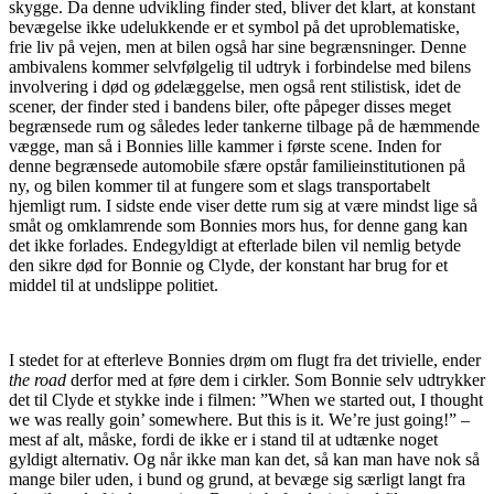
skygge. Da denne udvikling finder sted, bliver det klart, at konstant
bevægelse ikke udelukkende er et symbol på det uproblematiske,
frie liv på vejen, men at bilen også har sine begrænsninger. Denne
ambivalens kommer selvfølgelig til udtryk i forbindelse med bilens
involvering i død og ødelæggelse, men også rent stilistisk, idet de
scener, der finder sted i bandens biler, ofte påpeger disses meget
begrænsede rum og således leder tankerne tilbage på de hæmmende
vægge, man så i Bonnies lille kammer i første scene. Inden for
denne begrænsede automobile sfære opstår familieinstitutionen på
ny, og bilen kommer til at fungere som et slags transportabelt
hjemligt rum. I sidste ende viser dette rum sig at være mindst lige så
småt og omklamrende som Bonnies mors hus, for denne gang kan
det ikke forlades. Endegyldigt at efterlade bilen vil nemlig betyde
den sikre død for Bonnie og Clyde, der konstant har brug for et
middel til at undslippe politiet.
I stedet for at efterleve Bonnies drøm om flugt fra det trivielle, ender
the road
derfor med at føre dem i cirkler. Som Bonnie selv udtrykker
det til Clyde et stykke inde i filmen: ”When we started out, I thought
we was really goin’ somewhere. But this is it. We’re just going!” –
mest af alt, måske, fordi de ikke er i stand til at udtænke noget
gyldigt alternativ. Og når ikke man kan det, så kan man have nok så
mange biler uden, i bund og grund, at bevæge sig særligt langt fra