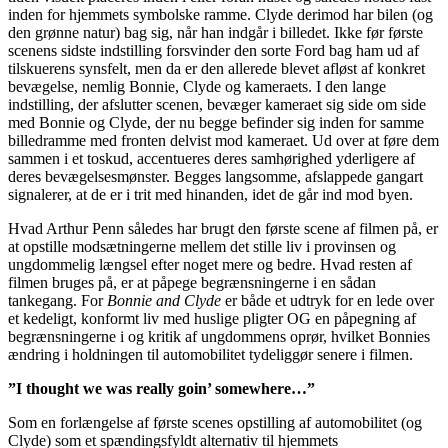
inden for hjemmets symbolske ramme. Clyde derimod har bilen (og
den grønne natur) bag sig, når han indgår i billedet. Ikke før første
scenens sidste indstilling forsvinder den sorte Ford bag ham ud af
tilskuerens synsfelt, men da er den allerede blevet afløst af konkret
bevægelse, nemlig Bonnie, Clyde og kameraets. I den lange
indstilling, der afslutter scenen, bevæger kameraet sig side om side
med Bonnie og Clyde, der nu begge befinder sig inden for samme
billedramme med fronten delvist mod kameraet. Ud over at føre dem
sammen i et toskud, accentueres deres samhørighed yderligere af
deres bevægelsesmønster. Begges langsomme, afslappede gangart
signalerer, at de er i trit med hinanden, idet de går ind mod byen.
Hvad Arthur Penn således har brugt den første scene af filmen på, er
at opstille modsætningerne mellem det stille liv i provinsen og
ungdommelig længsel efter noget mere og bedre. Hvad resten af
filmen bruges på, er at påpege begrænsningerne i en sådan
tankegang. For
Bonnie and Clyde
er både et udtryk for en lede over
et kedeligt, konformt liv med huslige pligter OG en påpegning af
begrænsningerne i og kritik af ungdommens oprør, hvilket Bonnies
ændring i holdningen til automobilitet tydeliggør senere i filmen.
”I thought we was really goin’ somewhere…”
Som en forlængelse af første scenes opstilling af automobilitet (og
Clyde) som et spændingsfyldt alternativ til hjemmets