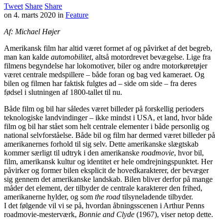
Tweet
Share
Share
on
4. marts 2020
in
Feature
Af: Michael Højer
Amerikansk film har altid været formet af og påvirket af det begreb,
man kan kalde
automobilitet
, altså motordrevet bevægelse. Lige fra
filmens begyndelse har lokomotiver, biler og andre motorkøretøjer
været centrale medspillere – både foran og bag ved kameraet. Og
bilen og filmen har faktisk fulgtes ad – side om side – fra deres
fødsel i slutningen af 1800-tallet til nu.
Både film og bil har således været billeder på forskellig perioders
teknologiske landvindinger – ikke mindst i USA, et land, hvor både
film og bil har stået som helt centrale elementer i både personlig og
national selvforståelse. Både bil og film har dermed været billeder på
amerikanernes forhold til sig selv. Dette amerikanske slægtskab
kommer særligt til udtryk i den amerikanske
roadmovie
, hvor bil,
film, amerikansk kultur og identitet er hele omdrejningspunktet. Her
påvirker og former bilen eksplicit de hovedkarakterer, der bevæger
sig gennem det amerikanske landskab. Bilen bliver derfor på mange
måder det element, der tilbyder de centrale karakterer den frihed,
amerikanerne hylder, og som
the road
tilsyneladende tilbyder.
I det følgende vil vi se på, hvordan åbningsscenen i Arthur Penns
roadmovie-mesterværk,
Bonnie and Clyde
(1967), viser netop dette.