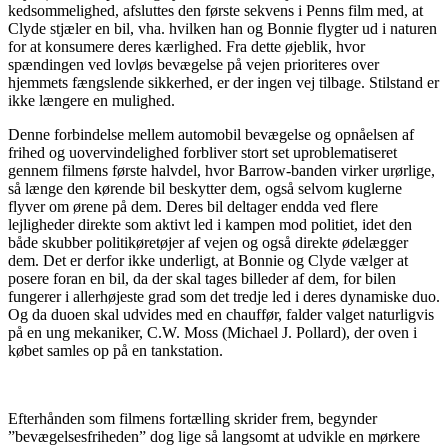
kedsommelighed, afsluttes den første sekvens i Penns film med, at
Clyde stjæler en bil, vha. hvilken han og Bonnie flygter ud i naturen
for at konsumere deres kærlighed. Fra dette øjeblik, hvor
spændingen ved lovløs bevægelse på vejen prioriteres over
hjemmets fængslende sikkerhed, er der ingen vej tilbage. Stilstand er
ikke længere en mulighed.
Denne forbindelse mellem automobil bevægelse og opnåelsen af
frihed og uovervindelighed forbliver stort set uproblematiseret
gennem filmens første halvdel, hvor Barrow-banden virker urørlige,
så længe den kørende bil beskytter dem, også selvom kuglerne
flyver om ørene på dem. Deres bil deltager endda ved flere
lejligheder direkte som aktivt led i kampen mod politiet, idet den
både skubber politikøretøjer af vejen og også direkte ødelægger
dem. Det er derfor ikke underligt, at Bonnie og Clyde vælger at
posere foran en bil, da der skal tages billeder af dem, for bilen
fungerer i allerhøjeste grad som det tredje led i deres dynamiske duo.
Og da duoen skal udvides med en chauffør, falder valget naturligvis
på en ung mekaniker, C.W. Moss (Michael J. Pollard), der oven i
købet samles op på en tankstation.
Efterhånden som filmens fortælling skrider frem, begynder
”bevægelsesfriheden” dog lige så langsomt at udvikle en mørkere