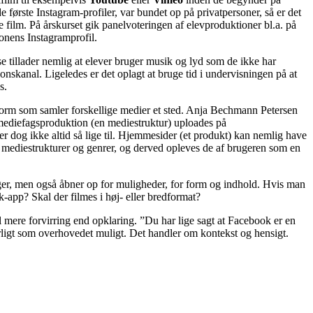
e første Instagram-profiler, var bundet op på privatpersoner, så er det
film. På årskurset gik panelvoteringen af elevproduktioner bl.a. på
ionens Instagramprofil.
e tillader nemlig at elever bruger musik og lyd som de ikke har
ionskanal. Ligeledes er det oplagt at bruge tid i undervisningen på at
s.
form som samler forskellige medier et sted. Anja Bechmann Petersen
ediefagsproduktion (en mediestruktur) uploades på
r dog ikke altid så lige til. Hjemmesider (et produkt) kan nemlig have
 mediestrukturer og genrer, og derved opleves de af brugeren som en
nger, men også åbner op for muligheder, for form og indhold. Hvis man
-app? Skal der filmes i høj- eller bredformat?
 mere forvirring end opklaring. ”Du har lige sagt at Facebook er en
urligt som overhovedet muligt. Det handler om kontekst og hensigt.