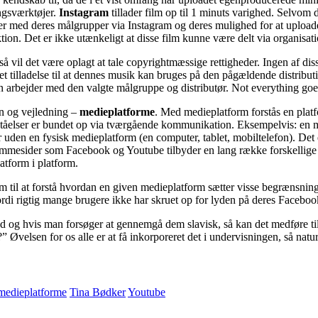
ngsværktøjer.
Instagram
tillader film op til 1 minuts varighed. Selvom d
er med deres målgrupper via Instagram og deres mulighed for at uploade 
ion. Det er ikke utænkeligt at disse film kunne være delt via organisat
vil det være oplagt at tale copyrightmæssige rettigheder. Ingen af diss
ivet tilladelse til at dennes musik kan bruges på den pågældende distribut
n arbejder med den valgte målgruppe og distributør. Not everything goe
lan og vejledning –
medieplatforme
. Med medieplatform forstås en plat
tåelser er bundet op via tværgående kommunikation. Eksempelvis: en m
uden en fysisk medieplatform (en computer, tablet, mobiltelefon). Det e
jemmesider som Facebook og Youtube tilbyder en lang række forskellige
atform i platform.
em til at forstå hvordan en given medieplatform sætter visse begrænsni
ordi rigtig mange brugere ikke har skruet op for lyden på deres Facebook
ad og hvis man forsøger at gennemgå dem slavisk, så kan det medføre til
 Øvelsen for os alle er at få inkorporeret det i undervisningen, så nat
medieplatforme
Tina Bødker
Youtube