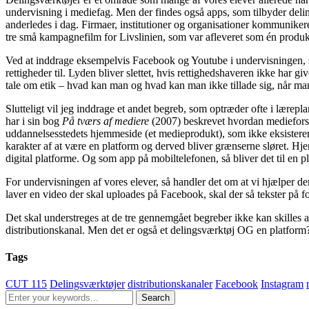
undervisning i mediefag. Men der findes også apps, som tilbyder deli
anderledes i dag. Firmaer, institutioner og organisationer kommuniker
tre små kampagnefilm for Livslinien, som var afleveret som én produkt
Ved at inddrage eksempelvis Facebook og Youtube i undervisningen, så 
rettigheder til. Lyden bliver slettet, hvis rettighedshaveren ikke har g
tale om etik – hvad kan man og hvad kan man ikke tillade sig, når ma
Slutteligt vil jeg inddrage et andet begreb, som optræder ofte i lærep
har i sin bog
På tværs af mediere
(2007) beskrevet hvordan mediefors
uddannelsesstedets hjemmeside (et medieprodukt), som ikke eksisterer 
karakter af at være en platform og derved bliver grænserne sløret. H
digital platforme. Og som app på mobiltelefonen, så bliver det til en pl
For undervisningen af vores elever, så handler det om at vi hjælper d
laver en video der skal uploades på Facebook, skal der så tekster på f
Det skal understreges at de tre gennemgået begreber ikke kan skilles 
distributionskanal. Men det er også et delingsværktøj OG en platform?”
Tags
CUT 115
Delingsværktøjer
distributionskanaler
Facebook
Instagram