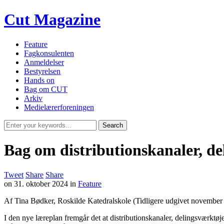
Cut Magazine
Feature
Fagkonsulenten
Anmeldelser
Bestyrelsen
Hands on
Bag om CUT
Arkiv
Medielærerforeningen
Bag om distributionskanaler, d
Tweet
Share
Share
on
31. oktober 2024
in
Feature
Af Tina Bødker, Roskilde Katedralskole (Tidligere udgivet november
I den nye læreplan fremgår det at distributionskanaler, delingsværktø