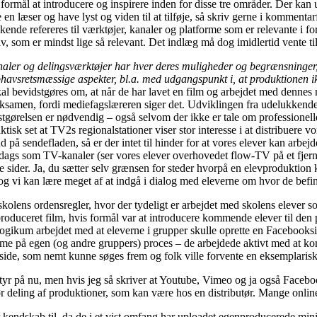
formål at introducere og inspirere inden for disse tre områder. Der kan 
 læser og have lyst og viden til at tilføje, så skriv gerne i kommentarf
kkende refereres til værktøjer, kanaler og platforme som er relevante i
ktiv, som er mindst lige så relevant. Det indlæg må dog imidlertid vente
naler og delingsværktøjer har hver deres muligheder og begrænsninger, b
havsretsmæssige aspekter, bl.a. med udgangspunkt i, at produktionen ik
kal bevidstgøres om, at når de har lavet en film og arbejdet med dennes
gseksamen, fordi mediefagslæreren siger det. Udviklingen fra udelukkend
dstgørelsen er nødvendig – også selvom der ikke er tale om professionell
aktisk set at TV2s regionalstationer viser stor interesse i at distribuere
sendefladen, så er der intet til hinder for at vores elever kan arbejde 
dags som TV-kanaler (ser vores elever overhovedet flow-TV på et fjern
ider. Ja, du sætter selv grænsen for steder hvorpå en elevproduktion 
g og vi kan lære meget af at indgå i dialog med eleverne om hvor de befi
 skolens ordensregler, hvor der tydeligt er arbejdet med skolens elever 
roduceret film, hvis formål var at introducere kommende elever til de
ogikum arbejdet med at eleverne i grupper skulle oprette en Facebooks
e på egen (og andre gruppers) proces – de arbejdede aktivt med at komm
kside, som nemt kunne søges frem og folk ville forvente en eksemplarisk
styr på nu, men hvis jeg så skriver at Youtube, Vimeo og ja også Faceboo
deling af produktioner, som kan være hos en distributør. Mange online 
 kendskab til, da de i et vist omfang har uploadet egenproducerede mini