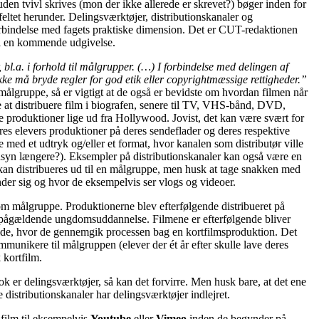
uden tvivl skrives (mon der ikke allerede er skrevet?) bøger inden for
eltet herunder. Delingsværktøjer, distributionskanaler og
 forbindelse med fagets praktiske dimension. Det er CUT-redaktionen
 til en kommende udgivelse.
l.a. i forhold til målgrupper. (…) I forbindelse med delingen af
ke må bryde regler for god etik eller copyrightmæssige rettigheder.”
 målgruppe, så er vigtigt at de også er bevidste om hvordan filmen når
e at distribuere film i biografen, senere til TV, VHS-bånd, DVD,
e produktioner lige ud fra Hollywood. Jovist, det kan være svært for
 vores elevers produktioner på deres sendeflader og deres respektive
med et udtryk og/eller et format, hvor kanalen som distributør ville
syn længere?). Eksempler på distributionskanaler kan også være en
kan distribueres ud til en målgruppe, men husk at tage snakken med
nder sig og hvor de eksempelvis ser vlogs og videoer.
som målgruppe. Produktionerne blev efterfølgende distribueret på
n pågældende ungdomsuddannelse. Filmene er efterfølgende bliver
ide, hvor de gennemgik processen bag en kortfilmsproduktion. Det
unikere til målgruppen (elever der ét år efter skulle lave deres
 kortfilm.
k er delingsværktøjer, så kan det forvirre. Men husk bare, at det ene
distributionskanaler har delingsværktøjer indlejret.
film til eksempelvis
Youtube
eller
Vimeo
inden de begynder på