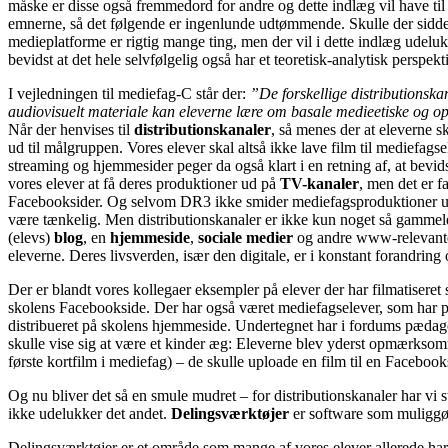
måske er disse også fremmedord for andre og dette indlæg vil have til 
emnerne, så det følgende er ingenlunde udtømmende. Skulle der sidde en
medieplatforme er rigtig mange ting, men der vil i dette indlæg udelu
bevidst at det hele selvfølgelig også har et teoretisk-analytisk perspe
I vejledningen til mediefag-C står der:
”De forskellige distributionska
audiovisuelt materiale kan eleverne lære om basale medieetiske og op
Når der henvises til
distributionskanaler
, så menes der at eleverne s
ud til målgruppen. Vores elever skal altså ikke lave film til mediefa
streaming og hjemmesider peger da også klart i en retning af, at bevi
vores elever at få deres produktioner ud på
TV-kanaler
, men det er f
Facebooksider. Og selvom DR3 ikke smider mediefagsproduktioner ud på 
være tænkelig. Men distributionskanaler er ikke kun noget så gammel
(elevs)
blog
, en
hjemmeside
,
sociale medier
og andre www-relevante s
eleverne. Deres livsverden, især den digitale, er i konstant forandrin
Der er blandt vores kollegaer eksempler på elever der har filmatiseret
skolens Facebookside. Der har også været mediefagselever, som har p
distribueret på skolens hjemmeside. Undertegnet har i fordums pædag
skulle vise sig at være et kinder æg: Eleverne blev yderst opmærksomm
første kortfilm i mediefag) – de skulle uploade en film til en Faceboo
Og nu bliver det så en smule mudret – for distributionskanaler har vi 
ikke udelukker det andet.
Delingsværktøjer
er software som muliggør 
Delingsværktøjer er et område som mange af vores elever allerede har