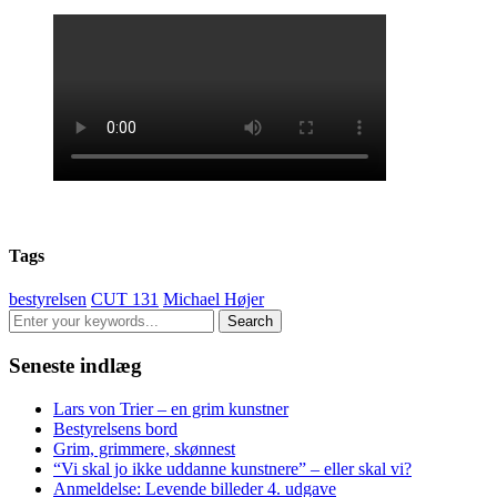
Tags
bestyrelsen
CUT 131
Michael Højer
Seneste indlæg
Lars von Trier – en grim kunstner
Bestyrelsens bord
Grim, grimmere, skønnest
“Vi skal jo ikke uddanne kunstnere” – eller skal vi?
Anmeldelse: Levende billeder 4. udgave