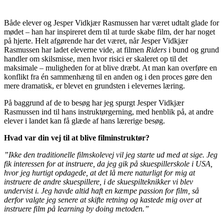
Både elever og Jesper Vidkjær Rasmussen har været udtalt glade for
mødet – han har inspireret dem til at turde skabe film, der har noget
på hjerte. Helt afgørende har det været, når Jesper Vidkjær
Rasmussen har ladet eleverne vide, at filmen
Riders
i bund og grund
handler om skilsmisse, men hvor risici er skaleret op til det
maksimale – muligheden for at blive dræbt. At man kan overføre en
konflikt fra én sammenhæng til en anden og i den proces gøre den
mere dramatisk, er blevet en grundsten i elevernes læring.
På baggrund af de to besøg har jeg spurgt Jesper Vidkjær
Rasmussen ind til hans instruktørgerning, med henblik på, at andre
elever i landet kan få glæde af hans lærerige besøg.
Hvad var din vej til at blive filminstruktør?
”Ikke den traditionelle filmskolevej vil jeg starte ud med at sige. Jeg
fik interessen for at instruere, da jeg gik på skuespillerskole i USA,
hvor jeg hurtigt opdagede, at det lå mere naturligt for mig at
instruere de andre skuespillere, i de skuespilteknikker vi blev
undervist i. Jeg havde altid haft en kæmpe passion for film, så
derfor valgte jeg senere at skifte retning og kastede mig over at
instruere film på learning by doing metoden.”