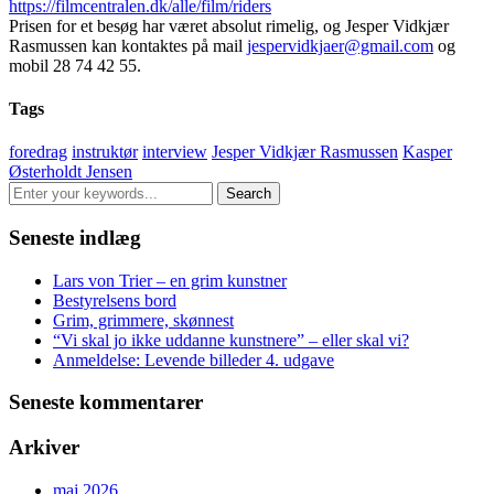
https://filmcentralen.dk/alle/film/riders
Prisen for et besøg har været absolut rimelig, og Jesper Vidkjær
Rasmussen kan kontaktes på mail
jespervidkjaer@gmail.com
og
mobil 28 74 42 55.
Tags
foredrag
instruktør
interview
Jesper Vidkjær Rasmussen
Kasper
Østerholdt Jensen
Seneste indlæg
Lars von Trier – en grim kunstner
Bestyrelsens bord
Grim, grimmere, skønnest
“Vi skal jo ikke uddanne kunstnere” – eller skal vi?
Anmeldelse: Levende billeder 4. udgave
Seneste kommentarer
Arkiver
maj 2026