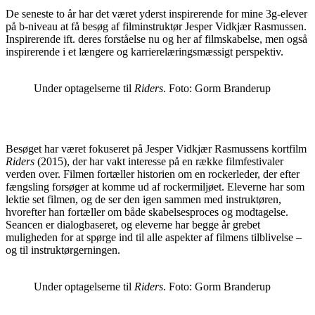
De seneste to år har det været yderst inspirerende for mine 3g-elever
på b-niveau at få besøg af filminstruktør Jesper Vidkjær Rasmussen.
Inspirerende ift. deres forståelse nu og her af filmskabelse, men også
inspirerende i et længere og karrierelæringsmæssigt perspektiv.
Under optagelserne til
Riders
. Foto: Gorm Branderup
Besøget har været fokuseret på Jesper Vidkjær Rasmussens kortfilm
Riders
(2015), der har vakt interesse på en række filmfestivaler
verden over. Filmen fortæller historien om en rockerleder, der efter
fængsling forsøger at komme ud af rockermiljøet. Eleverne har som
lektie set filmen, og de ser den igen sammen med instruktøren,
hvorefter han fortæller om både skabelsesproces og modtagelse.
Seancen er dialogbaseret, og eleverne har begge år grebet
muligheden for at spørge ind til alle aspekter af filmens tilblivelse –
og til instruktørgerningen.
Under optagelserne til
Riders
. Foto: Gorm Branderup