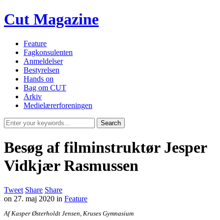
Cut Magazine
Feature
Fagkonsulenten
Anmeldelser
Bestyrelsen
Hands on
Bag om CUT
Arkiv
Medielærerforeningen
Besøg af filminstruktør Jesper
Vidkjær Rasmussen
Tweet
Share
Share
on
27. maj 2020
in
Feature
Af Kasper Østerholdt Jensen, Kruses Gymnasium