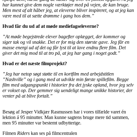
har kunnet give dem nogle værktøjer med på vejen, de kan bruge.
Men mest af alt håber jeg, at eleverne bliver inspireret, og at jeg kan
være med til at sætte drømme i gang hos dem.”
Hvad får du ud af at møde mediefagseleverne?
”At møde begejstrede elever bagefter oplægget, der kommer og
siger tak og vil snakke. Det er for mig den største gave. Jeg får en
masse energi ud af det og får lyst til at lave endnu flere film. Det
giver det mig mod til at tro på, at jeg har gang i noget godt.”
Hvad er det næste filmprojekt?
”Jeg har netop søgt støtte til en kortfilm med arbejdstitlen
”Nashville” og i gang med at udvikle min første spillefilm. Begge
film med udgangspunkt i historier fra det jyske opland, hvor jeg selv
er vokset op. Der gemmer sig uendeligt mange unikke historier, der
venter på at blive fortalt.”
Besøg af Jesper Vidkjær Rasmussen har i vores tilfælde varet én
lektion á 95 minutter. Man kunne sagtens bruge mere tid sammen,
men 95 minutter var bestemt udbytterige.
Filmen
Riders
kan ses på filmcentralen