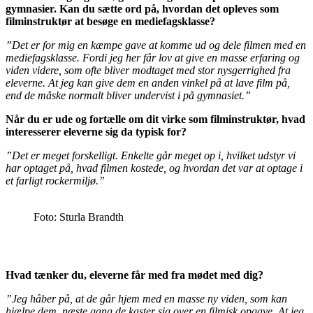
gymnasier. Kan du sætte ord på, hvordan det opleves som
filminstruktør at besøge en mediefagsklasse?
”Det er for mig en kæmpe gave at komme ud og dele filmen med en
mediefagsklasse. Fordi jeg her får lov at give en masse erfaring og
viden videre, som ofte bliver modtaget med stor nysgerrighed fra
eleverne. At jeg kan give dem en anden vinkel på at lave film på,
end de måske normalt bliver undervist i på gymnasiet.”
Når du er ude og fortælle om dit virke som filminstruktør, hvad
interesserer eleverne sig da typisk for?
”Det er meget forskelligt. Enkelte går meget op i, hvilket udstyr vi
har optaget på, hvad filmen kostede, og hvordan det var at optage i
et farligt rockermiljø.”
Foto: Sturla Brandth
Hvad tænker du, eleverne får med fra mødet med dig?
”Jeg håber på, at de går hjem med en masse ny viden, som kan
hjælpe dem, næste gang de kaster sig over en filmisk opgave. At jeg