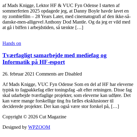
af Mads Knigge, Lektor HF & VUC Fyn Odense I starten af
sommerferien 2025 opdagede jeg, at Danny Boyle havde lavet en
ny zombiefilm – 28 Years Later, med cinematografi af den ikke-så-
danske-men-alligevel Anthony Dod Mantle. Og da jeg er vild med
at gå i biffen i arbejdstiden, så tænkte […]
Hands on
Tværfagligt samarbejde med mediefag og
Informatik på HF-esport
26. februar 2021
Comments are Disabled
Af Mads Knigge, VUC Fyn Odense Som en del af HF har eleverne
typisk to fagpakkefag eller toningsfag -alt efter retningen. Disse fag
skal udarbejde tværfaglige projekter, som eleverne kan udføre. Det
kan være mange forskellige ting fra fælles eksklusioner til
deciderede projekter. Der kan også være stor forskel på, […]
Copyright © 2026 Cut Magazine
Designed by
WPZOOM