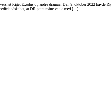
iversitet Riget Exodus og andre dramaer Den 9. oktober 2022 havde Rig
r medielandskabet, at DR pænt måtte vente med […]