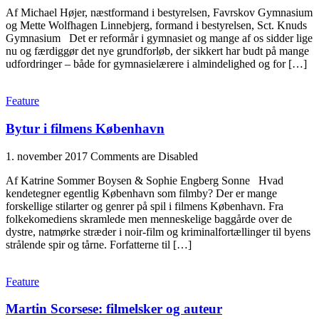
Af Michael Højer, næstformand i bestyrelsen, Favrskov Gymnasium
og Mette Wolfhagen Linnebjerg, formand i bestyrelsen, Sct. Knuds
Gymnasium Det er reformår i gymnasiet og mange af os sidder lige
nu og færdiggør det nye grundforløb, der sikkert har budt på mange
udfordringer – både for gymnasielærere i almindelighed og for […]
Feature
Bytur i filmens København
1. november 2017
Comments are Disabled
Af Katrine Sommer Boysen & Sophie Engberg Sonne Hvad
kendetegner egentlig København som filmby? Der er mange
forskellige stilarter og genrer på spil i filmens København. Fra
folkekomediens skramlede men menneskelige baggårde over de
dystre, natmørke stræder i noir-film og kriminalfortællinger til byens
strålende spir og tårne. Forfatterne til […]
Feature
Martin Scorsese: filmelsker og auteur