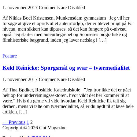
1. november 2017
Comments are Disabled
Af Niklas Boel Kristensen, Munkensdam gymnasium Jeg vil her
forsøge at give et oprids af et auteurforløb, der er blevet brugt på B-
niveau, men sikkert kan tilpasses, så det kan fungere på c-niveau
også. Jeg starter med auteurbegrebet og Scorseses biografiske og
filmhistoriske baggrund, inden jeg laver nedslag i […]
Feature
Keld Reinicke: Spørgsmål og svar – tværmedialitet
1. november 2017
Comments are Disabled
Af Tina Bødker, Roskilde Katedralskole ”Jeg tror ikke det er gået
helt op for undervisningssektoren, hvor vildt det her kommer til at
være.” Hvis du gerne vil vide hvordan Keld Reinicke fik talt sig
derhen, mens vi talte om tværmedialitet, så er du nødt til at læse hele
artiklen. […]
← Previous
1
2
Copyright © 2026 Cut Magazine