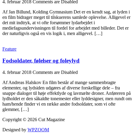
4. februar 2018
Comments are Disabled
Af Jan Billund, Kolding Gymnasium Det er en kendt sag, at lyden i
en film bidrager meget til tilskuerens samlede oplevelse. Alligevel er
det mit indtryk, at vi ofte forsømmer lydarbejdet i
mediefagsundervisningen til fordel for arbejdet med billeder. Det er
der naturligvis også en vis logik i, men alligevel. […]
Feature
Fodsoldater, følelser og foleylyd
4. februar 2018
Comments are Disabled
Af Andreas Halskov En film består af mange sammenbragte
elementer, og lydsiden udgøres af diverse forskellige dele – fra
snappe dialoger til høje effektlyde og lavmælte droner. Anføreren på
lydholdet er den såkaldte tonemester eller lyddesigner, men rundt om
ham/hende finder vi en række andre fodsoldater, som vi ofte
glemmer, […]
Copyright © 2026 Cut Magazine
Designed by
WPZOOM