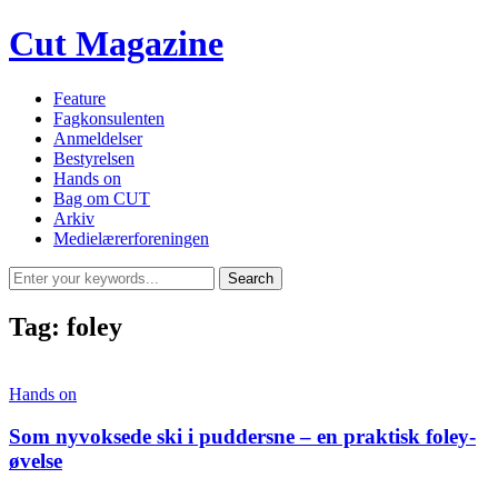
Cut Magazine
Feature
Fagkonsulenten
Anmeldelser
Bestyrelsen
Hands on
Bag om CUT
Arkiv
Medielærerforeningen
Tag:
foley
Hands on
Som nyvoksede ski i puddersne – en praktisk foley-
øvelse