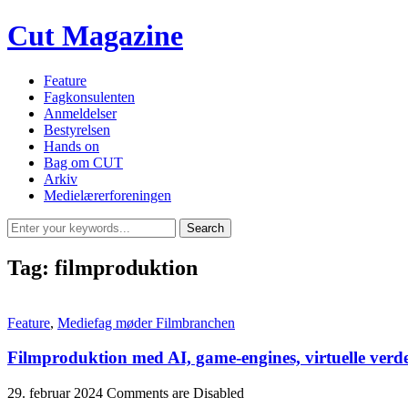
Cut Magazine
Feature
Fagkonsulenten
Anmeldelser
Bestyrelsen
Hands on
Bag om CUT
Arkiv
Medielærerforeningen
Tag:
filmproduktion
Feature
,
Mediefag møder Filmbranchen
Filmproduktion med AI, game-engines, virtuelle ver
29. februar 2024
Comments are Disabled