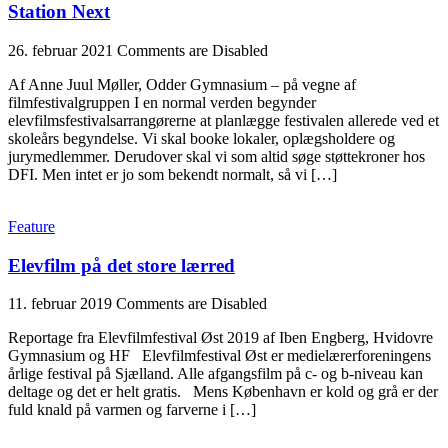
Station Next
26. februar 2021
Comments are Disabled
Af Anne Juul Møller, Odder Gymnasium – på vegne af
filmfestivalgruppen I en normal verden begynder
elevfilmsfestivalsarrangørerne at planlægge festivalen allerede ved et
skoleårs begyndelse. Vi skal booke lokaler, oplægsholdere og
jurymedlemmer. Derudover skal vi som altid søge støttekroner hos
DFI. Men intet er jo som bekendt normalt, så vi […]
Feature
Elevfilm på det store lærred
11. februar 2019
Comments are Disabled
Reportage fra Elevfilmfestival Øst 2019 af Iben Engberg, Hvidovre
Gymnasium og HF Elevfilmfestival Øst er medielærerforeningens
årlige festival på Sjælland. Alle afgangsfilm på c- og b-niveau kan
deltage og det er helt gratis. Mens København er kold og grå er der
fuld knald på varmen og farverne i […]