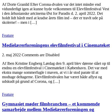
Af Dorte Granild Efter Corona-dvalen var det intet mindre end
vidunderligt igen at kunne byde velkommen til Elevfilmfestival Vest
i den århusianske artcinema Øst for Paradis d. 2. april 2022. Det
holdt lidt hårdt med at kradse årets film ind – der er travlt ude på
skolerne! – men i […]
Feature
Medielærerforeningens elevfilmfestival i Cinemateket
2. maj 2022
Comments are Disabled
Af Iben Kristine Engberg Lørdag den 9. april blev dørene slået op til
endnu en elevfilmfestival i Cinemateket i København. Det var med
ekstra mange sommerfugle i maven, at vi i år stod parate til at
modtage deltagerne. Elevfilmfestivalen har været både aflyst og
udskudt på grund af Corona, og […]
Feature
Gymnasiet møder filmbranchen – et kommende
samarbejde mellem Medielærerforeningen og